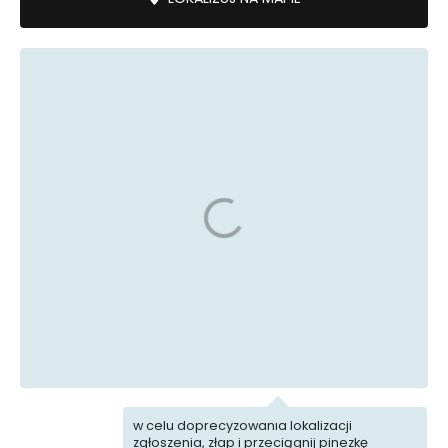
Uszkodzona
Śmieci
infrastruktura
Porządek
Ekointerwencja
i Bezpieczeństwo
Pojazdy
Biuro rzeczy
i parkowanie
znalezionych
w celu doprecyzowania lokalizacji
zgłoszenia, złap i przeciągnij pinezkę