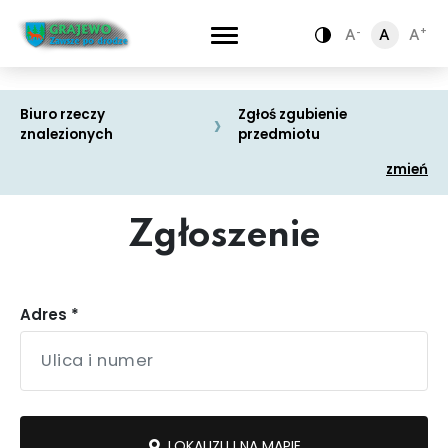
-
-
+
+
A
A
A
A
A
A
Zamiana kontra
Zamiana kontra
Biuro rzeczy
Zgłoś zgubienie
znalezionych
przedmiotu
zmień
Zgłoszenie
Adres *
Komunikacja
Drogi
miejska
LOKALIZUJ NA MAPIE