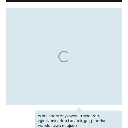
Uszkodzona
Śmieci
infrastruktura
Porządek
Ekointerwencja
i Bezpieczeństwo
Pojazdy
Biuro rzeczy
i parkowanie
znalezionych
w celu doprecyzowania lokalizacji
zgłoszenia, złap i przeciągnij pinezkę
we własciwe miejsce