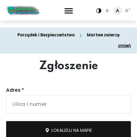
-
-
+
+
A
A
A
A
A
A
Zamiana kontra
Zamiana kontra
Porządek i Bezpieczeństwo
Martwe zwierzę
zmień
Zgłoszenie
Adres *
Komunikacja
Drogi
miejska
LOKALIZUJ NA MAPIE