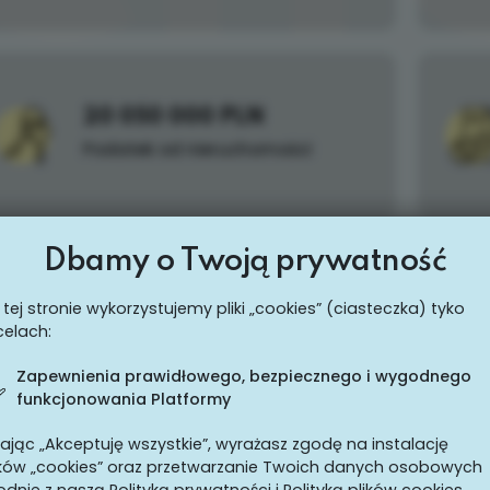
20 050 000
PLN
Podatek od nieruchomości
Dbamy o Twoją prywatność
16 655 076
PLN
 tej stronie wykorzystujemy pliki „cookies” (ciasteczka) tyko
celach:
Dotacje celowe i środki na
zadania bieżące
Zapewnienia prawidłowego, bezpiecznego i wygodnego
funkcjonowania Platformy
ikając „Akceptuję wszystkie”, wyrażasz zgodę na instalację
ików „cookies” oraz przetwarzanie Twoich danych osobowych
Previous
N